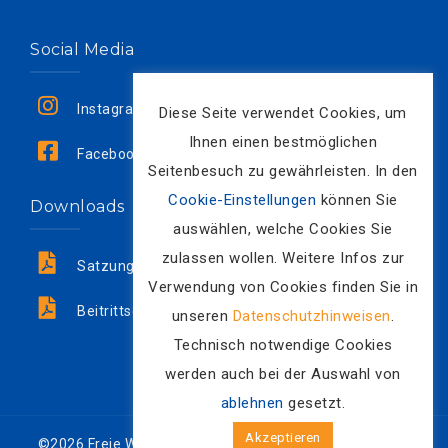
Social Media
Instagram
Diese Seite verwendet Cookies, um
Ihnen einen bestmöglichen
Facebook
Seitenbesuch zu gewährleisten. In den
Cookie-Einstellungen
können Sie
Downloads
auswählen, welche Cookies Sie
zulassen wollen. Weitere Infos zur
Satzung
Verwendung von Cookies finden Sie in
Beitrittserklärung
unseren
Datenschutzhinweisen
.
Technisch notwendige Cookies
werden auch bei der Auswahl von
ablehnen
gesetzt.
Akzeptieren
©2026 Freie Wählergemeinschaft Hackenheim e.V. Alle