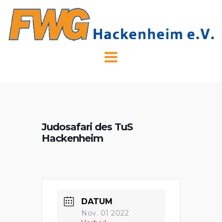
Skip
to
content
Judosafari des TuS
Hackenheim
DATUM
Nov. 01 2022